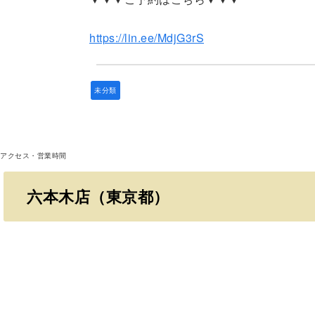
https://lin.ee/MdjG3rS
未分類
アクセス・営業時間
六本木店（東京都）