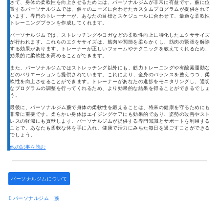
さて、身体の柔軟性を向上させるためには、パーソナルジムが非常に有益です。蕨に位
置するパーソナルジムでは、個々のニーズに合わせたカスタムプログラムが提供されて
います。専門のトレーナーが、あなたの目標とスケジュールに合わせて、最適な柔軟性
トレーニングプランを作成してくれます。
パーソナルジムでは、ストレッチングやヨガなどの柔軟性向上に特化したエクササイズ
が行われます。これらのエクササイズは、筋肉や関節を柔らかくし、筋肉の緊張を解除
する効果があります。トレーナーが正しいフォームやテクニックを教えてくれるため、
効果的に柔軟性を高めることができます。
また、パーソナルジムではストレッチング以外にも、筋力トレーニングや有酸素運動な
どのバリエーションも提供されています。これにより、全身のバランスを整えつつ、柔
軟性を向上させることができます。トレーナーがあなたの進捗をモニタリングし、適切
なプログラムの調整を行ってくれるため、より効果的な結果を得ることができるでしょ
う。
最後に、パーソナルジム蕨で身体の柔軟性を鍛えることは、将来の健康を守るためにも
非常に重要です。柔らかい身体はエイジングケアにも効果的であり、姿勢の改善やスト
レスの軽減にも貢献します。パーソナルジムが提供する専門知識とサポートを利用する
ことで、あなたも柔軟な体を手に入れ、健康で活力にみちた毎日を過ごすことができる
でしょう。
他の記事を読む
パーソナルジムについて
パーソナルジム 蕨