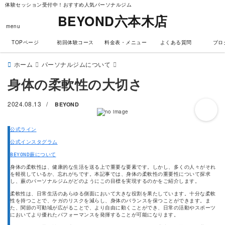
体験セッション受付中！おすすめ人気パーソナルジム
BEYOND六本木店
menu
TOPページ
初回体験コース
料金表・メニュー
よくある質問
ブロ
ホーム
パーソナルジムについて
身体の柔軟性の大切さ
2024.08.13
/
BEYOND
公式ライン
公式インスタグラム
BEYOND蕨について
身体の柔軟性は、健康的な生活を送る上で重要な要素です。しかし、多くの人々がそれ
を軽視しているか、忘れがちです。本記事では、身体の柔軟性の重要性について探求
し、蕨のパーソナルジムがどのようにこの目標を実現するのかをご紹介します。
柔軟性は、日常生活のあらゆる側面において大きな役割を果たしています。十分な柔軟
性を持つことで、ケガのリスクを減らし、身体のバランスを保つことができます。ま
た、関節の可動域が広がることで、より自由に動くことができ、日常の活動やスポーツ
においてより優れたパフォーマンスを発揮することが可能になります。