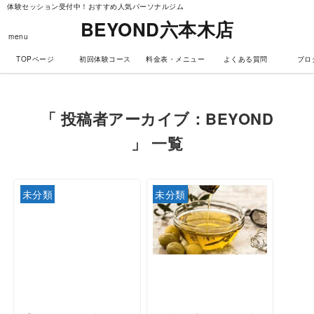
体験セッション受付中！おすすめ人気パーソナルジム
BEYOND六本木店
menu
TOPページ
初回体験コース
料金表・メニュー
よくある質問
ブロ
「 投稿者アーカイブ：BEYOND
」 一覧
未分類
未分類