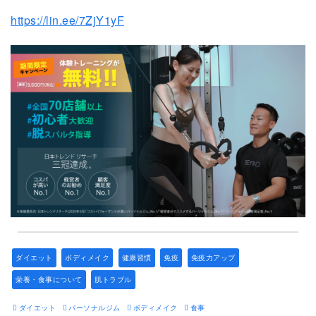
https://lin.ee/7ZjY1yF
ダイエット
ボディメイク
健康習慣
免疫
免疫力アップ
栄養・食事について
肌トラブル
ダイエット
パーソナルジム
ボディメイク
食事