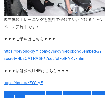
現在体験トレーニングを無料で受けていただけるキャン
ペーン実施中です！
▼▼▼ご予約はこちら▼▼▼
https://beyond-gym.com/gym/gym-roppongi/embed/#?
secret=NbsQA1RA5F#?secret=oiPYKvxhfm
▼▼▼店舗公式LINEはこちら▼▼▼
https://lin.ee/7ZjY1yF
ダイエット
パーソナルジムについて
ボディメイク
健康習慣
六本木店の強み
栄養・食事
について
筋肉増量