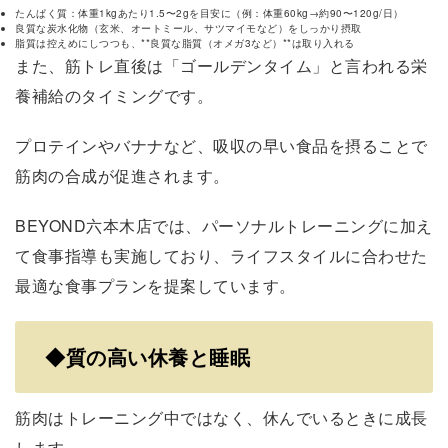
たんぱく質：体重1kgあたり1.5〜2gを目安に（例：体重60kg→約90〜120g/日）
良質な炭水化物（玄米、オートミール、サツマイモなど）をしっかり摂取
脂質は控えめにしつつも、**良質な脂質（オメガ3など）**は取り入れる
また、筋トレ直後は「ゴールデンタイム」と言われる栄
養補給のタイミングです。
プロテインやバナナなど、吸収の早い食品を摂ることで
筋肉の合成が促進されます。
BEYOND六本木店では、パーソナルトレーニングに加え
て食事指導も実施しており、ライフスタイルに合わせた
最適な食事プランを提案しています。
◆
質の高い休養と睡眠
筋肉はトレーニング中ではなく、休んでいるときに成長
します。