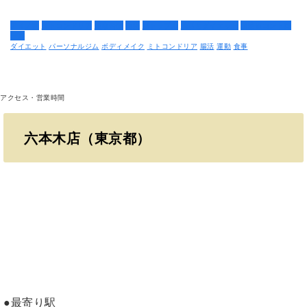
アミノ酸
ミトコンドリア
健康習慣
免疫
肌トラブル
腸活とダイエット
血糖値コントロ
ール
ダイエット
パーソナルジム
ボディメイク
ミトコンドリア
腸活
運動
食事
アクセス・営業時間
六本木店（東京都）
●最寄り駅