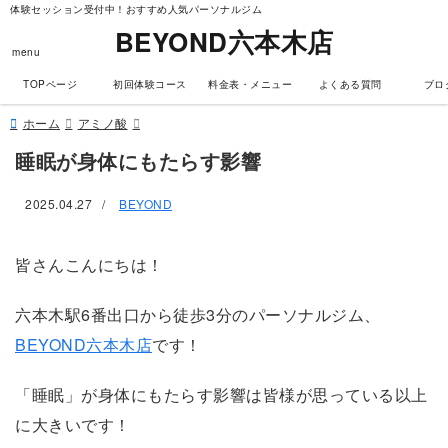
体験セッション受付中！おすすめ人気パーソナルジム
BEYOND六本木店
menu
TOPページ
初回体験コース
料金表・メニュー
よくある質問
ブロ
ホーム
アミノ酸
睡眠が身体にもたらす影響
2025.04.27
/
BEYOND
皆さんこんにちは！
六本木駅6番出口から徒歩3分のパーソナルジム、
BEYOND六本木店
です！
「睡眠」が身体にもたらす影響は皆様が思っている以上
に大きいです！