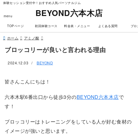
体験セッション受付中！おすすめ人気パーソナルジム
BEYOND六本木店
menu
TOPページ
初回体験コース
料金表・メニュー
よくある質問
ブロ
ホーム
アミノ酸
ブロッコリーが良いと言われる理由
2024.12.03
/
BEYOND
皆さんこんにちは！
六本木駅6番出口から徒歩3分の
BEYOND六本木店
で
す！
ブロッコリーはトレーニングをしている人が好む食材の
イメージが強いと思います。