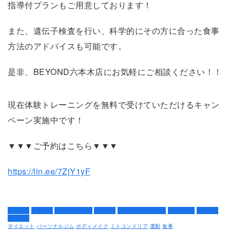
指導付プランもご用意しております！
また、遺伝子検査を行い、科学的にその方に合った食事
方法のアドバイスも可能です。
是非、BEYOND六本木店にお気軽にご相談ください！！
現在体験トレーニングを無料で受けていただけるキャン
ペーン実施中です！
▼▼▼ご予約はこちら▼▼▼
https://lin.ee/7ZjY1yF
アミノ酸
健康習慣
六本木店の強み
姿勢改善
栄養・食事について
肌トラブル
腸活とダ
イエット
ダイエット
パーソナルジム
ボディメイク
ミトコンドリア
運動
食事