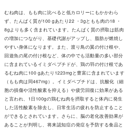
むね肉は、もも肉に比べると低カロリーにもかかわら
ず、たんぱく質が100 gあたり22 ・3gともも肉の18 ・
8gよりも多く含まれています。たんぱく質の摂取は筋肉
の増加につながり、基礎代謝がアップし、脂肪が燃焼し
やすい身体になります。また、渡り鳥の翼の付け根や、
回遊魚の尾の付け根など、体の中でも活動量の多い部分
に含まれているイミダペプチドが、鶏の羽の付け根であ
るむね肉に100 gあたり1223mgと豊富に含まれています
（もも肉は同467mg）。イミダペプチドは、抗酸化（細
胞の損傷や活性酸素を抑える）や疲労回復に効果がある
と言われ、1日100gの鶏むね肉を摂取すると体内に発生
した活性酸素を除去し、日常生活の疲れを防止すること
ができるとされています。さらに、脳の老化改善効果が
あることが判明し、将来認知症の発症を予防する食品と