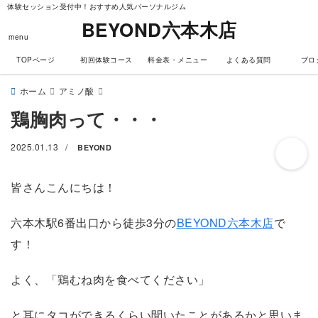
体験セッション受付中！おすすめ人気パーソナルジム
BEYOND六本木店
menu
TOPページ
初回体験コース
料金表・メニュー
よくある質問
ブロ
ホーム
アミノ酸
鶏胸肉って・・・
2025.01.13
/
BEYOND
皆さんこんにちは！
六本木駅6番出口から徒歩3分の
BEYOND六本木店
で
す！
よく、「鶏むね肉を食べてください」
と耳にタコができるくらい聞いたことがあるかと思いま