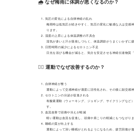
🌧️ なぜ梅雨に体調が悪くなるのか？
気圧の変化による自律神経の乱れ
梅雨時は低気圧が続きやすく、気圧の変化に敏感な人は交感
ります。
湿度の上昇による体温調整の不具合
湿気が多いと汗が蒸発しづらく、体温調節がうまくいかずに
日照時間の減少によるセロトニン不足
日光を浴びる機会が減ると、気分を安定させる神経伝達物質
🏃‍♂️ 運動でなぜ改善するのか？
自律神経が整う
運動によって交感神経が適度に活性化され、その後に副交感
セロトニンの分泌が促進される
有酸素運動（ウォーキング、ジョギング、サイクリングなど
す。
血流改善で頭痛や冷えが軽減
軽い運動は血流を促進し、頭痛や肩こりの軽減にもつながり
睡眠の質が向上する
運動によって深い睡眠がとれるようになるため、疲労回復が