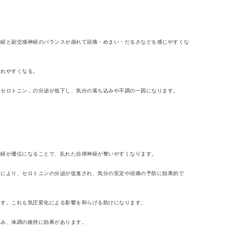
神経と副交感神経のバランスが崩れて頭痛・めまい・だるさなどを感じやすくな
疲れやすくなる。
「セロトニン」の分泌が低下し、気分の落ち込みや不調の一因になります。
神経が優位になることで、乱れた自律神経が整いやすくなります。
）により、セロトニンの分泌が促進され、気分の安定や頭痛の予防に効果的で
ます。これも気圧変化による影響を和らげる助けになります。
進み、体調の維持に効果があります。