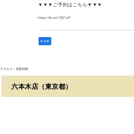
▼▼▼ご予約はこちら▼▼▼
https://lin.ee/7ZjY1yF
未分類
アクセス・営業時間
六本木店（東京都）