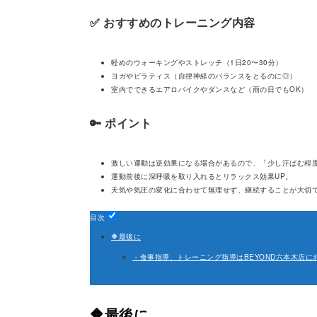
✅ おすすめのトレーニング内容
軽めのウォーキングやストレッチ（1日20〜30分）
ヨガやピラティス（自律神経のバランスをとるのに◎）
室内でできるエアロバイクやダンスなど（雨の日でもOK）
🔑 ポイント
激しい運動は逆効果になる場合があるので、「少し汗ばむ程
運動前後に深呼吸を取り入れるとリラックス効果UP。
天気や気圧の変化に合わせて無理せず、継続することが大切
目次
🔶最後に
・食事指導、トレーニング指導はBEYOND六本木店に
🔶最後に