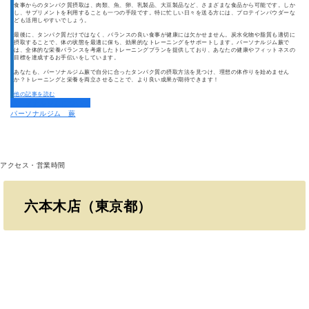
食事からのタンパク質摂取は、肉類、魚、卵、乳製品、大豆製品など、さまざまな食品から可能です。しか
し、サプリメントを利用することも一つの手段です。特に忙しい日々を送る方には、プロテインパウダーな
ども活用しやすいでしょう。
最後に、タンパク質だけではなく、バランスの良い食事が健康には欠かせません。炭水化物や脂質も適切に
摂取することで、体の状態を最適に保ち、効果的なトレーニングをサポートします。パーソナルジム蕨で
は、全体的な栄養バランスを考慮したトレーニングプランを提供しており、あなたの健康やフィットネスの
目標を達成するお手伝いをしています。
あなたも、パーソナルジム蕨で自分に合ったタンパク質の摂取方法を見つけ、理想の体作りを始めません
か？トレーニングと栄養を両立させることで、より良い成果が期待できます！
他の記事を読む
パーソナルジムについて
パーソナルジム 蕨
アクセス・営業時間
六本木店（東京都）