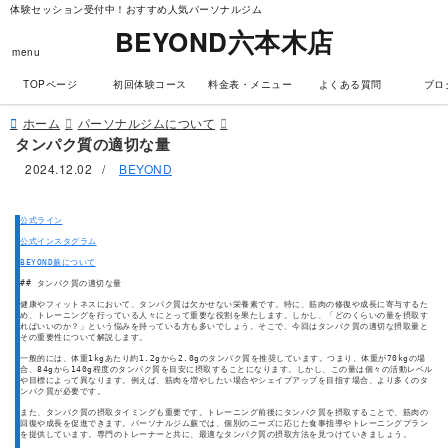
体験セッション受付中！おすすめ人気パーソナルジム
BEYOND六本木店
menu
TOPページ
初回体験コース
料金表・メニュー
よくある質問
ブロ
ホーム
パーソナルジムについて
タンパク質の適切な量
2024.12.02
/
BEYOND
公式ライン
公式インスタグラム
BEYOND蕨について
## タンパク質の適切な量
健康やフィットネスにおいて、タンパク質は欠かせない栄養素です。特に、筋肉の修復や成長に寄与するた
め、トレーニングを行っている人々にとって重要な役割を果たします。しかし、「どのくらいの量を摂取す
ればいいのか？」という悩みを持っている方も多いでしょう。そこで、今回はタンパク質の適切な摂取量と
その重要性について解説します。
一般的には、体重1kgあたり約1.2gから2.0gのタンパク質を推奨しています。つまり、体重が70kgの場
合、84gから140g程度のタンパク質を目安に摂取することになります。しかし、この量は個々の活動レベル
や目標によって異なります。例えば、筋肉を増やしたい場合やシェイプアップを目指す場合、より多くのタ
ンパク質が必要です。
また、タンパク質の摂取タイミングも重要です。トレーニング前後にタンパク質を摂取することで、筋肉の
回復や成長を促進できます。パーソナルジム蕨では、個別のニーズに応じた食事指導やトレーニングプラン
を提供しています。専門のトレーナーと共に、最適なタンパク質の摂取方法を見つけていきましょう。