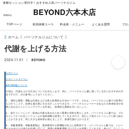
体験セッション受付中！おすすめ人気パーソナルジム
BEYOND六本木店
menu
TOPページ
初回体験コース
料金表・メニュー
よくある質問
ブロ
ホーム
パーソナルジムについて
代謝を上げる方法
2024.11.01
/
BEYOND
公式ライン
公式インスタグラム
BEYOND蕨について
今回は、代謝を上げる方法についてお伝えします。特に、パーソナルジム蕨に通っている方におすすめの方
法ですので、ぜひ参考にしてみてください。
1. 適切な運動：運動は代謝を上げる最も効果的な方法の一つです。それも、パーソナルジム蕨での指導の
もと行うことで、効果を最大限に引き出すことができます。パーソナルトレーナーがあなたの身体状況や目
標に合わせたトレーニングプランを作成し、効果的な運動を行いましょう。
2. 筋力トレーニング：筋肉は代謝を高めるために重要な役割を果たします。パーソナルジム蕨では、プロ
のトレーナーが正しいフォームや負荷調整を指導してくれますので、安心して筋力トレーニングに取り組む
ことができます。特に大きな筋肉群を鍛えることで、基礎代謝が上がります。
3. 有酸素運動：有酸素運動は、脂肪燃焼や心肺機能の向上に効果的です。パーソナルジム蕨では、トレー
ナーがあなたの体力や目標に応じて、最適な有酸素運動プログラムを提案してくれます。例えば、ランニン