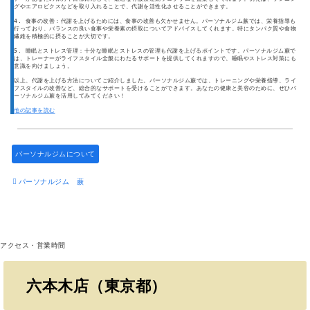
グやエアロビクスなどを取り入れることで、代謝を活性化させることができます。
4. 食事の改善：代謝を上げるためには、食事の改善も欠かせません。パーソナルジム蕨では、栄養指導も
行っており、バランスの良い食事や栄養素の摂取についてアドバイスしてくれます。特にタンパク質や食物
繊維を積極的に摂ることが大切です。
5. 睡眠とストレス管理：十分な睡眠とストレスの管理も代謝を上げるポイントです。パーソナルジム蕨で
は、トレーナーがライフスタイル全般にわたるサポートを提供してくれますので、睡眠やストレス対策にも
意識を向けましょう。
以上、代謝を上げる方法についてご紹介しました。パーソナルジム蕨では、トレーニングや栄養指導、ライ
フスタイルの改善など、総合的なサポートを受けることができます。あなたの健康と美容のために、ぜひパ
ーソナルジム蕨を活用してみてください！
他の記事を読む
パーソナルジムについて
パーソナルジム 蕨
アクセス・営業時間
六本木店（東京都）