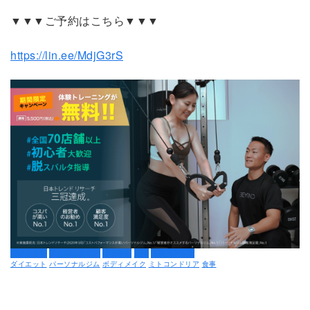
▼▼▼ご予約はこちら▼▼▼
https://lin.ee/MdjG3rS
ダイエット
ミトコンドリア
健康習慣
免疫
免疫力アップ
ダイエット
パーソナルジム
ボディメイク
ミトコンドリア
食事