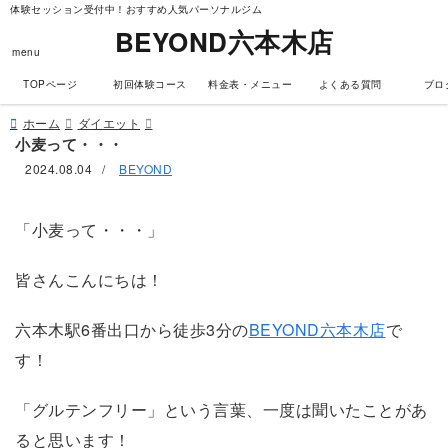
体験セッション受付中！おすすめ人気パーソナルジム
BEYOND六本木店
menu
TOPページ
初回体験コース
料金表・メニュー
よくある質問
ブロ
ホーム
ダイエット
小麦って・・・
2024.08.04
/
BEYOND
「小麦って・・・」
皆さんこんにちは！
六本木駅6番出口から徒歩3分の
BEYOND六本木店
で
す！
「グルテンフリー」という言葉、一度は聞いたことがあ
ると思います！