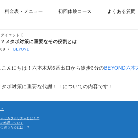
料金表・メニュー
初回体験コース
よくある質問
ダイエット
は？メタボ対策に重要なその役割とは
.08
/
BEYOND
んこんにちは！六本木駅6番出口から徒歩3分の
BEYOND六本
メタボ対策に重要な代謝！！についての内容です！
！？
ズムとカタボリズムとは！？
解の作用について
好に保つためには！？