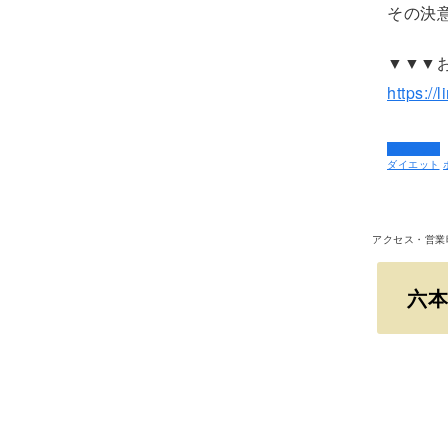
その決
▼▼▼
https://
ダイエット
ダイエット
アクセス・営業
六本