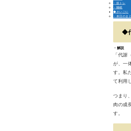
・筋トレ
・睡眠
◆さいごに
・本日のま
◆
・解説
「代謝
が、一
す。私
て利用
つまり
肉の成
す。