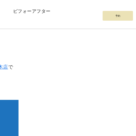
ビフォーアフター
予約
木店
で