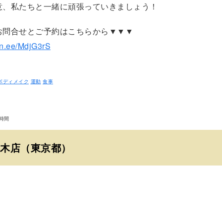
意、私たちと一緒に頑張っていきましょう！
お問合せとご予約はこちらから▼▼▼
lin.ee/MdjG3rS
ボディメイク
運動
食事
時間
木店（東京都）