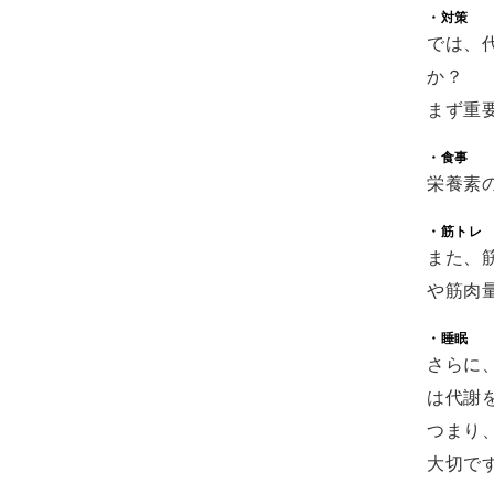
・対策
では、
か？
まず重
・食事
栄養素
・筋トレ
また、
や筋肉
・睡眠
さらに
は代謝
つまり
大切で