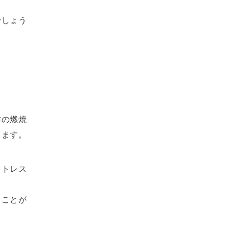
でしょう
。
肪の燃焼
きます。
ストレス
ることが