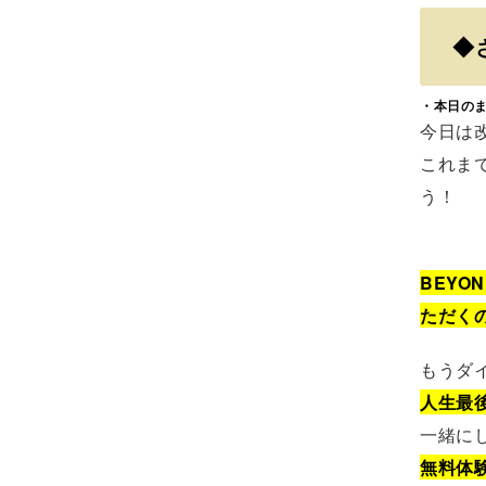
◆
・本日の
今日は
これま
う！
BEY
ただく
もうダ
人生最
一緒に
無料体