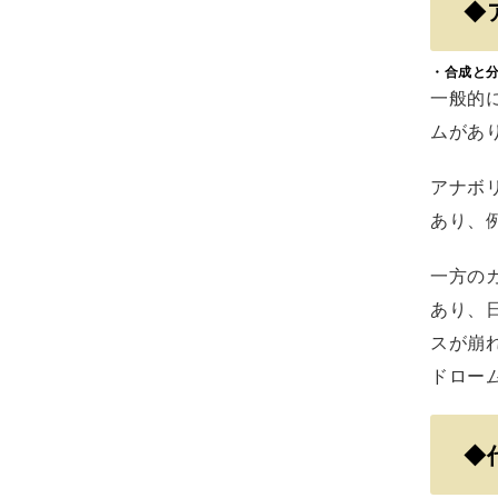
◆
・合成と
一般的
ムがあ
アナボ
あり、
一方の
あり、
スが崩
ドロー
◆