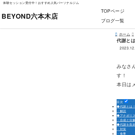
体験セッション受付中！おすすめ人気パーソナルジム
TOPページ
BEYOND六本木店
ブログ一覧
ホーム
代謝と
2023.12
みなさ
す！
本日は
目次
◆代謝とは
・解説
◆アナボリ
・合成と分
◆代謝を良
・対策
・食事