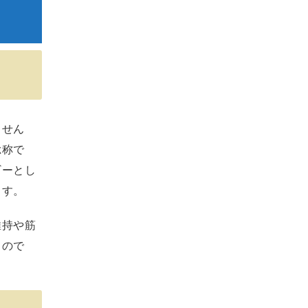
ません
総称で
ギーとし
ます。
維持や筋
るので