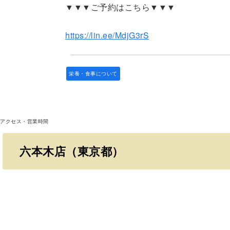
▼▼▼ご予約はこちら▼▼▼
https://lin.ee/MdjG3rS
栄養・食事について
アクセス・営業時間
六本木店（東京都）