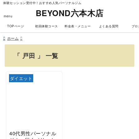
体験セッション受付中！おすすめ人気パーソナルジム
BEYOND六本木店
menu
TOPページ
初回体験コース
料金表・メニュー
よくある質問
ブロ
ホーム
「 戸田 」 一覧
ダイエット
40代男性パーソナル