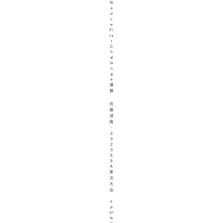
N
o
vi
c
e
Fi
rs
t
C
h
al
le
n
g
e
優
勝
佐
藤
成
隆
・
2
0
2
3
S
S
A
東
北
大
会
s
p
or
ts
m