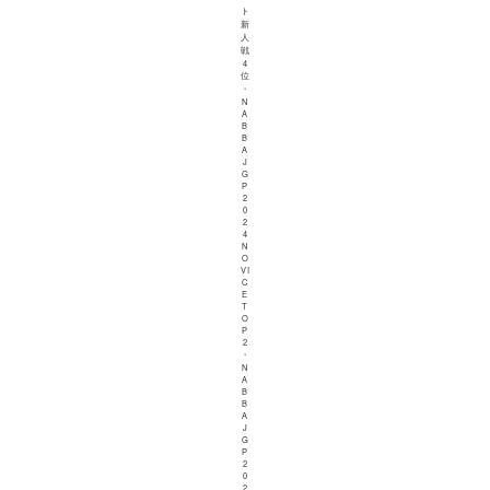
ト
新
人
戦
4
位
・
N
A
B
B
A
J
G
P
2
0
2
4
N
O
VI
C
E
T
O
P
2
・
N
A
B
B
A
J
G
P
2
0
2