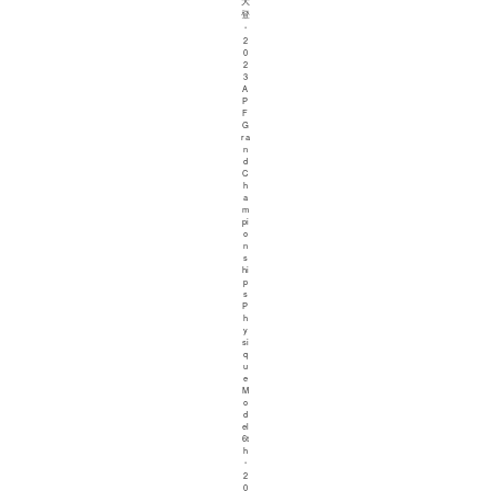
大
登
・
2
0
2
3
A
P
F
G
ra
n
d
C
h
a
m
pi
o
n
s
hi
p
s
P
h
y
si
q
u
e
M
o
d
el
6t
h
・
2
0