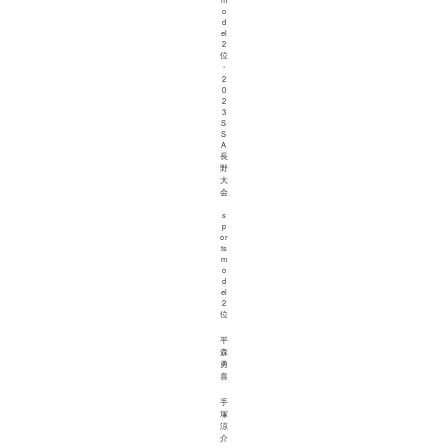
o
d
el
2
位
・
2
0
2
3
S
S
A
長
野
大
会
s
p
or
ts
m
o
d
el
2
位
平
森
勇
喜
手
塚
涼
介