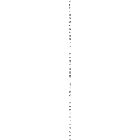
4
B
E
Y
O
N
D
A
W
A
R
D
ト
レ
ー
ナ
ー
部
門
優
秀
賞
増
田
秀
明
・
2
0
2
2
年
マ
ッ
ス
ル
ゲ
ー