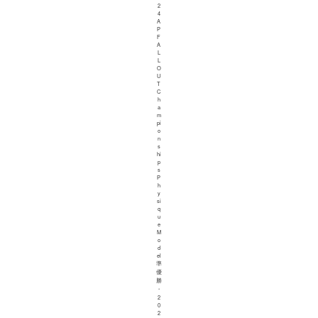
2
4
A
P
F
A
L
L
O
U
T
C
h
a
m
pi
o
n
s
hi
p
s
P
h
y
si
q
u
e
M
o
d
el
準
優
勝
・
2
0
2