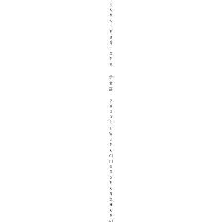
4
A
M
A
T
E
U
R
T
O
P
6
伊
倉
諄
・
2
0
2
3
年
F
W
J
P
A
CI
FI
C
O
S
E
A
N
C
H
A
M
PI