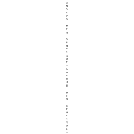
O
N
S
HI
P
S
・
M
E
N
`
S
P
H
Y
SI
Q
U
E
–
L
o
c
al
優
勝
・
M
E
N
`
S
P
H
Y
SI
Q
U
E
–